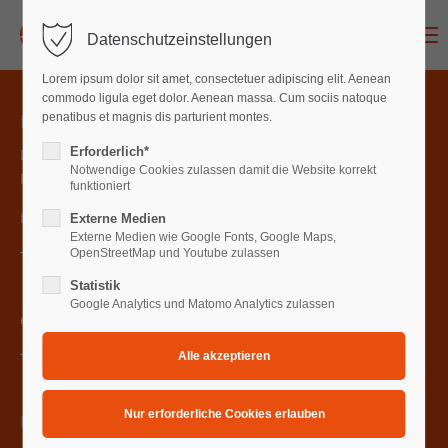
Menu
Datenschutzeinstellungen
Login
Lorem ipsum dolor sit amet, consectetuer adipiscing elit. Aenean
Benutzername
commodo ligula eget dolor. Aenean massa. Cum sociis natoque
Praxis für Nuklearmedizin
penatibus et magnis dis parturient montes.
Erforderlich*
Doktor (Univ. Teheran) Elham Nabavi
Notwendige Cookies zulassen damit die Website korrekt
Fachärztin für Nuklearmeidizin
Passwort
funktioniert
Luisenstraße 5, 30159 Hannover
Externe Medien
Externe Medien wie Google Fonts, Google Maps,
OpenStreetMap und Youtube zulassen
Telefon
0511 327979
Statistik
Anmelden
Google Analytics und Matomo Analytics zulassen
email: praxis@nabavi-nuklearmedizin.de
Register
|
Lost your password?
Telefax: 05113681707
Support
Lorem ipsum dolor sit amet:
Unsere Sprechzeiten